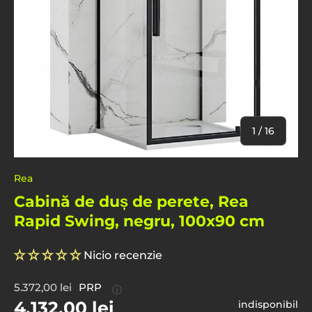
De
1
/
16
Rea
Cabină de duș de perete, Rea
Rapid Swing, negru, 100x90 cm
Nicio recenzie
5.372,00 lei
PRP
ⓘ
4.132,00 lei
indisponibil