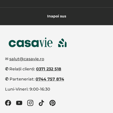
Inapoi sus
✉
salut@casavie.ro
✆
Relații clienți:
0371 232 518
✆
Parteneriat:
0744 757 874
Luni-Vineri: 9:00-16:30
Facebook
YouTube
Instagram
TikTok
Pinterest