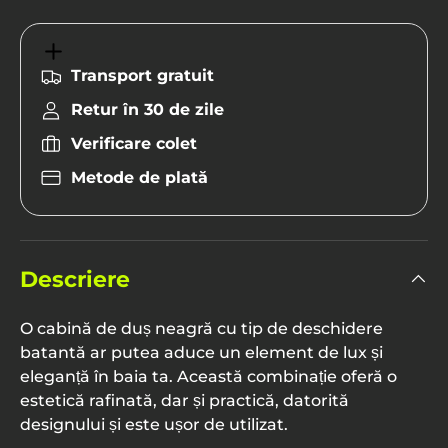
Transport gratuit
Retur în 30 de zile
Verificare colet
Metode de plată
Ramburs
– plătești cash la livrare.
Card online
– plată rapidă și sigură.
Transfer bancar
– primești detaliile în
mailul de confirmare a comenzii.
Descriere
Rate fără dobândă
– până la 6 rate prin
carduri de credit BT, Alpha Bank, Garanti,
O cabină de duș neagră cu tip de deschidere
Credit Europe, BRD Finance.
batantă ar putea aduce un element de lux și
Rate prin TBI Bank
– finanțare în până la
eleganță în baia ta. Această combinație oferă o
60 de luni, aprobare rapidă online.
estetică rafinată, dar și practică, datorită
designului și este ușor de utilizat.