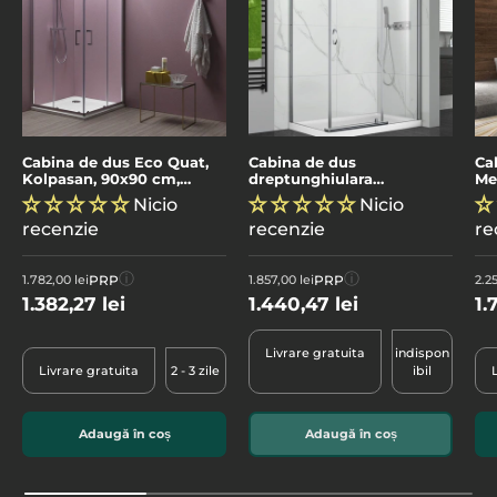
Cabina de dus Eco Quat,
Cabina de dus
Ca
Kolpasan, 90x90 cm,
dreptunghiulara
Me
patrata
Mediterraneo, 100x80 cm,
ne
Nicio
Nicio
argintiu
recenzie
recenzie
re
ⓘ
ⓘ
PRP
PRP
1.782,00 lei
1.857,00 lei
2.25
1.382,27 lei
1.440,47 lei
1.
Livrare gratuita
indispon
Livrare gratuita
2 - 3 zile
ibil
Adaugă în coș
Adaugă în coș