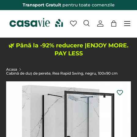
Transport Gratuit
pentru toate comenzile
Sari peste
Meniu
Cautare
Logheaza-te
Sacosa
Eticheta de intrare
Aplica
🌿 Până la -92% reducere |ENJOY MORE.
PAY LESS
Acasa
Cabină de duș de perete, Rea Rapid Swing, negru, 100x90 cm